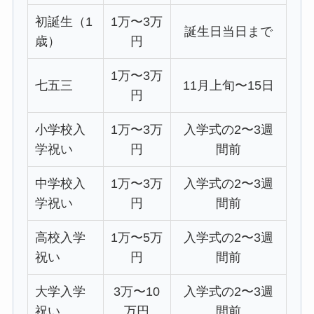
初誕生（1
1万〜3万
誕生日当日まで
歳）
円
1万〜3万
七五三
11月上旬〜15日
円
小学校入
1万〜3万
入学式の2〜3週
学祝い
円
間前
中学校入
1万〜3万
入学式の2〜3週
学祝い
円
間前
高校入学
1万〜5万
入学式の2〜3週
祝い
円
間前
大学入学
3万〜10
入学式の2〜3週
祝い
万円
間前