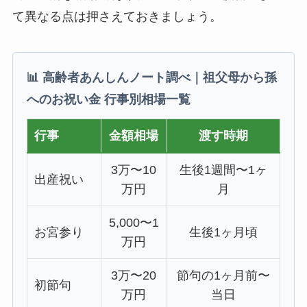
て異なる点は押さえておきましょう。
📊 高齢者あんしんノート調べ｜祖父母から孫
へのお祝い金 行事別相場一覧
行事
金額相場
渡す時期
3万〜10
生後1週間〜1ヶ
出産祝い
万円
月
5,000〜1
お宮参り
生後1ヶ月頃
万円
3万〜20
節句の1ヶ月前〜
初節句
万円
当日