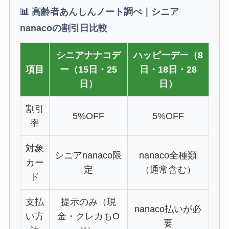
📊 高齢者あんしんノート調べ｜シニア
nanacoの割引日比較
シニアナナコデ
ハッピーデー（8
項目
ー（15日・25
日・18日・28
日）
日）
割引
5%OFF
5%OFF
率
対象
シニアnanaco限
nanaco全種類
カー
定
（通常含む）
ド
支払
提示のみ（現
nanaco払いが必
い方
金・クレカもO
要