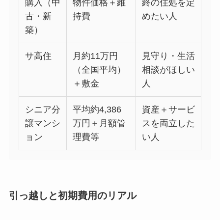
購入（中
物件価格＋維
終の住処を定
古・新
持費
めたい人
築）
サ高住
月約11万円
見守り・生活
（全国平均）
相談がほしい
＋敷金
人
シニア分
平均約4,386
資産＋サービ
譲マンシ
万円＋月額管
スを両立した
ョン
理費等
い人
引っ越しと初期費用のリアル