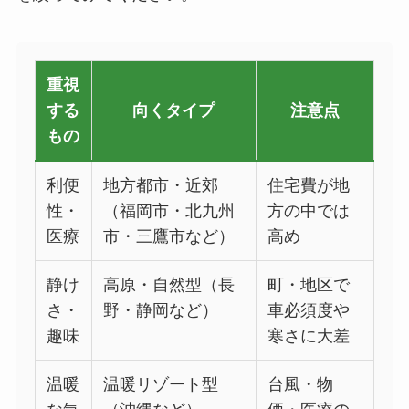
重視
する
向くタイプ
注意点
もの
利便
地方都市・近郊
住宅費が地
性・
（福岡市・北九州
方の中では
医療
市・三鷹市など）
高め
静け
高原・自然型（長
町・地区で
さ・
野・静岡など）
車必須度や
趣味
寒さに大差
温暖
温暖リゾート型
台風・物