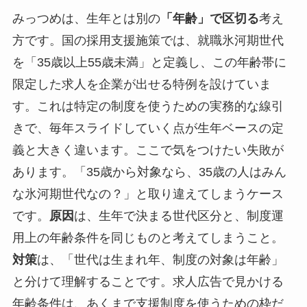
みっつめは、生年とは別の
「年齢」で区切る
考え
方です。国の採用支援施策では、就職氷河期世代
を「35歳以上55歳未満」と定義し、この年齢帯に
限定した求人を企業が出せる特例を設けていま
す。これは特定の制度を使うための実務的な線引
きで、毎年スライドしていく点が生年ベースの定
義と大きく違います。ここで気をつけたい失敗が
あります。「35歳から対象なら、35歳の人はみん
な氷河期世代なの？」と取り違えてしまうケース
です。
原因
は、生年で決まる世代区分と、制度運
用上の年齢条件を同じものと考えてしまうこと。
対策
は、「世代は生まれ年、制度の対象は年齢」
と分けて理解することです。求人広告で見かける
年齢条件は、あくまで支援制度を使うための枠だ